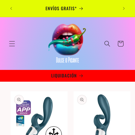
Skip to
ENVÍOS GRATIS*
content
Cart
LIQUIDACIÓN
Skip to
product
information