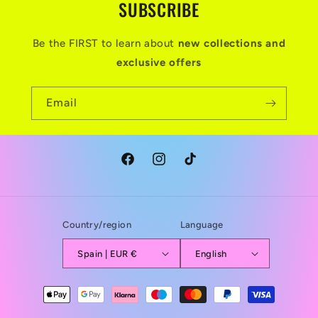
SUBSCRIBE
Be the FIRST to learn about
new collections and
exclusive offers
Email
Facebook
Instagram
TikTok
Country/region
Language
Spain | EUR €
English
Payment
methods