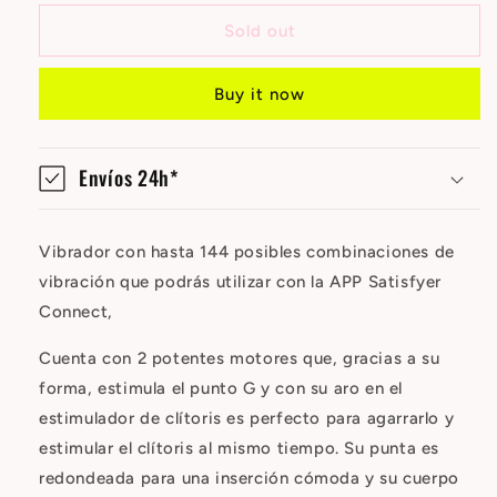
Hug
Hug
Me
Me
Sold out
con
con
APP
APP
Buy it now
Satisfyer
Satisfyer
Connect
Connect
Grayblue
Grayblue
Envíos 24h*
Vibrador con hasta 144 posibles combinaciones de
vibración que podrás utilizar con la APP Satisfyer
Connect,
Cuenta con 2 potentes motores que, gracias a su
forma, estimula el punto G y con su aro en el
estimulador de clítoris es perfecto para agarrarlo y
estimular el clítoris al mismo tiempo. Su punta es
redondeada para una inserción cómoda y su cuerpo