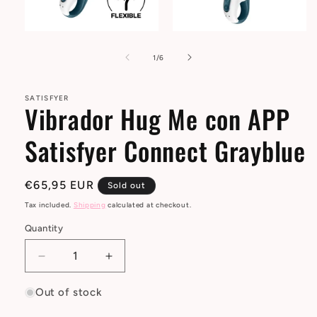
Open
Open
media
media
1
2
of
1
/
6
in
in
modal
modal
SATISFYER
Vibrador Hug Me con APP
Satisfyer Connect Grayblue
Regular
€65,95 EUR
Sold out
price
Tax included.
Shipping
calculated at checkout.
Quantity
Decrease
Increase
quantity
quantity
for
for
Out of stock
Vibrador
Vibrador