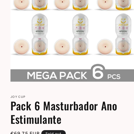
Open
media
1
in
JOY CUP
Pack 6 Masturbador Ano
modal
Estimulante
Regular
€69,75 EUR
Sold out