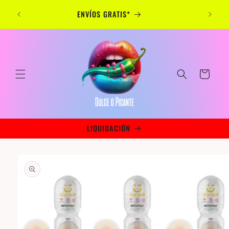
Skip to
ENVÍOS GRATIS*
content
Cart
LIQUIDACIÓN
Skip to
product
information