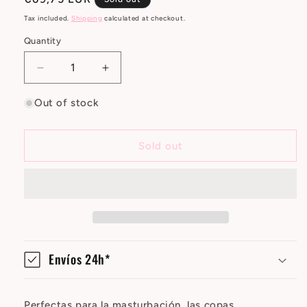
price
Tax included.
Shipping
calculated at checkout.
Quantity
Decrease
Increase
quantity
quantity
for
for
Out of stock
Pack
Pack
6
6
Masturbador
Masturbador
Sold out
Ano
Ano
Estimulante
Estimulante
Envíos 24h*
Perfectas para la masturbación, las copas