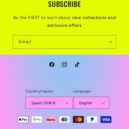
SUBSCRIBE
Be the FIRST to learn about
new collections and
exclusive offers
Email
Facebook
Instagram
TikTok
Country/region
Language
Spain | EUR €
English
Payment
methods