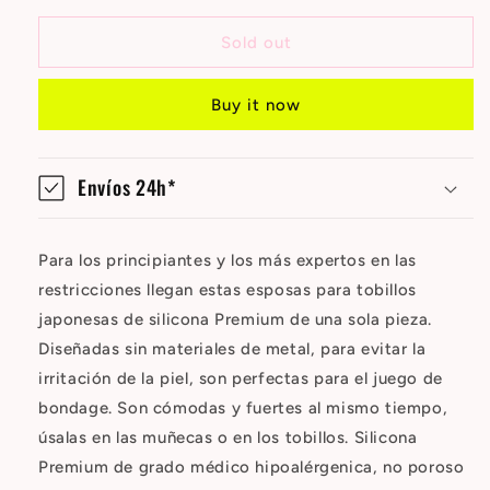
Japonesas
Japonesas
para
para
Sold out
Bondage
Bondage
Silicona
Silicona
Buy it now
Premium
Premium
Talla
Talla
L
L
Rojo
Rojo
Envíos 24h*
Para los principiantes y los más expertos en las
restricciones llegan estas esposas para tobillos
japonesas de silicona Premium de una sola pieza.
Diseñadas sin materiales de metal, para evitar la
irritación de la piel, son perfectas para el juego de
bondage. Son cómodas y fuertes al mismo tiempo,
úsalas en las muñecas o en los tobillos. Silicona
Premium de grado médico hipoalérgenica, no poroso