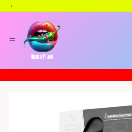
Skip to
content
Skip to
product
information