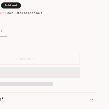
Sold out
ping
calculated at checkout.
Increase
quantity
for
Dildo
Dual
Density
Sold out
Mod.
3
-
9.5
Negro
h*