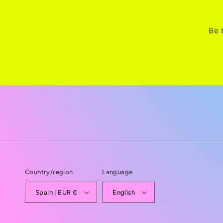
Be 
Country/region
Language
Spain | EUR €
English