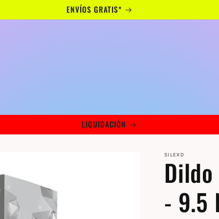
ENVÍOS GRATIS*
LIQUIDACIÓN
SILEXD
Dildo
- 9.5