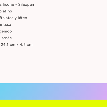
ilicone - Silexpan
platino
ftalatos y látex
entosa
genico
 arnés
 24.1 cm x 4.5 cm