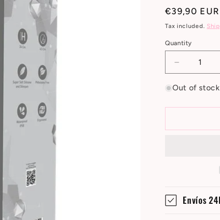
Regular
€39,90 EUR
price
Tax included.
Ship
Quantity
Decrease
quantity
for
Out of stock
Dildo
Dual
Density
Mod.
3
-
9.5
Negro
Envíos 24