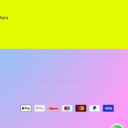
fers
Payment
methods