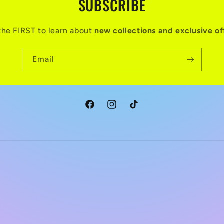
SUBSCRIBE
the FIRST to learn about
new collections and exclusive of
Email
Facebook
Instagram
TikTok